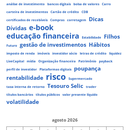
análise de investimento
bancos digitais
bolsa de valores
Carro
carteira de investimentos
Cartão de crédito
CDB
Dicas
certificados de recebíveis
Compras
corretagem
e-book
Dívidas
educação financeira
Filhos
Estabilidade
gestão de investimentos
Hábitos
Futuro
imposto de renda
imóveis
investidor sócio
letras de crédito
liquidez
LiveCapital
mídia
Organização financeira
Patrimônio
payback
poupança
perfil de investidor
Plataformas digitais
risco
rentabilidade
Supermercado
Tesouro Selic
taxa interna de retorno
trader
títulos bancários
títulos públicos
valor presente líquido
volatilidade
agosto 2026