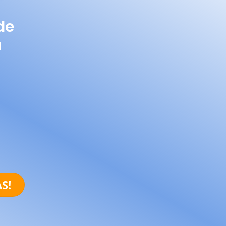
de
u
S!