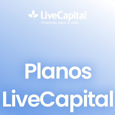
Planos
LiveCapital