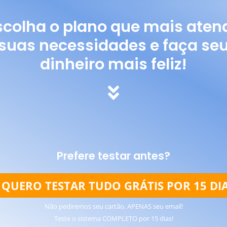
scolha o plano que mais aten
suas necessidades e faça se
dinheiro mais feliz!
Prefere testar antes?
QUERO TESTAR TUDO GRÁTIS POR 15 DIA
Não pediremos seu cartão, APENAS seu email!
Teste o sistema COMPLETO por 15 dias!