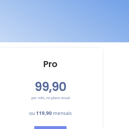
Pro
99,90
por mês, no plano anual
ou
119,90
mensais