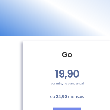
Go
19,90
por mês, no plano anual
ou
24,90
mensais