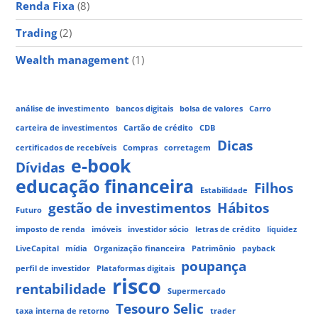
Renda Fixa
(8)
Trading
(2)
Wealth management
(1)
análise de investimento
bancos digitais
bolsa de valores
Carro
carteira de investimentos
Cartão de crédito
CDB
Dicas
certificados de recebíveis
Compras
corretagem
e-book
Dívidas
educação financeira
Filhos
Estabilidade
gestão de investimentos
Hábitos
Futuro
imposto de renda
imóveis
investidor sócio
letras de crédito
liquidez
LiveCapital
mídia
Organização financeira
Patrimônio
payback
poupança
perfil de investidor
Plataformas digitais
risco
rentabilidade
Supermercado
Tesouro Selic
taxa interna de retorno
trader