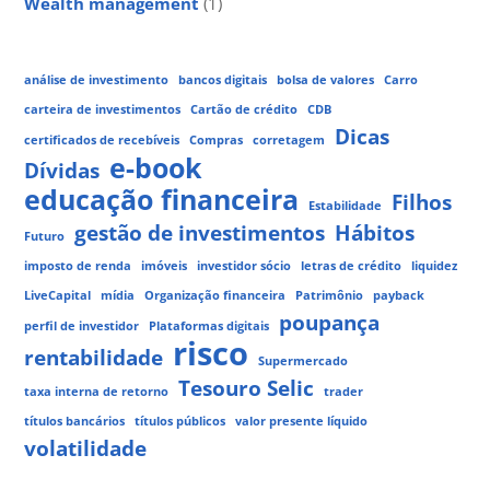
Wealth management
(1)
análise de investimento
bancos digitais
bolsa de valores
Carro
carteira de investimentos
Cartão de crédito
CDB
Dicas
certificados de recebíveis
Compras
corretagem
e-book
Dívidas
educação financeira
Filhos
Estabilidade
gestão de investimentos
Hábitos
Futuro
imposto de renda
imóveis
investidor sócio
letras de crédito
liquidez
LiveCapital
mídia
Organização financeira
Patrimônio
payback
poupança
perfil de investidor
Plataformas digitais
risco
rentabilidade
Supermercado
Tesouro Selic
taxa interna de retorno
trader
títulos bancários
títulos públicos
valor presente líquido
volatilidade