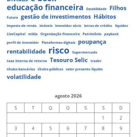
educação financeira
Filhos
Estabilidade
gestão de investimentos
Hábitos
Futuro
imposto de renda
imóveis
investidor sócio
letras de crédito
liquidez
LiveCapital
mídia
Organização financeira
Patrimônio
payback
poupança
perfil de investidor
Plataformas digitais
risco
rentabilidade
Supermercado
Tesouro Selic
taxa interna de retorno
trader
títulos bancários
títulos públicos
valor presente líquido
volatilidade
agosto 2026
S
T
Q
Q
S
S
D
1
2
3
4
5
6
7
8
9