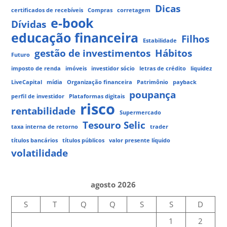
Dicas
certificados de recebíveis
Compras
corretagem
e-book
Dívidas
educação financeira
Filhos
Estabilidade
gestão de investimentos
Hábitos
Futuro
imposto de renda
imóveis
investidor sócio
letras de crédito
liquidez
LiveCapital
mídia
Organização financeira
Patrimônio
payback
poupança
perfil de investidor
Plataformas digitais
risco
rentabilidade
Supermercado
Tesouro Selic
taxa interna de retorno
trader
títulos bancários
títulos públicos
valor presente líquido
volatilidade
agosto 2026
S
T
Q
Q
S
S
D
1
2