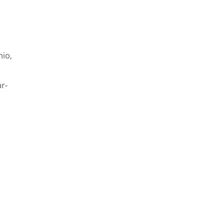
io,
r-