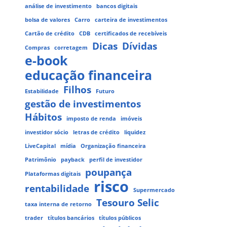
análise de investimento
bancos digitais
bolsa de valores
Carro
carteira de investimentos
Cartão de crédito
CDB
certificados de recebíveis
Dicas
Dívidas
Compras
corretagem
e-book
educação financeira
Filhos
Estabilidade
Futuro
gestão de investimentos
Hábitos
imposto de renda
imóveis
investidor sócio
letras de crédito
liquidez
LiveCapital
mídia
Organização financeira
Patrimônio
payback
perfil de investidor
poupança
Plataformas digitais
risco
rentabilidade
Supermercado
Tesouro Selic
taxa interna de retorno
trader
títulos bancários
títulos públicos