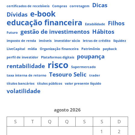
Dicas
certificados de recebíveis
Compras
corretagem
e-book
Dívidas
educação financeira
Filhos
Estabilidade
gestão de investimentos
Hábitos
Futuro
imposto de renda
imóveis
investidor sócio
letras de crédito
liquidez
LiveCapital
mídia
Organização financeira
Patrimônio
payback
poupança
perfil de investidor
Plataformas digitais
risco
rentabilidade
Supermercado
Tesouro Selic
taxa interna de retorno
trader
títulos bancários
títulos públicos
valor presente líquido
volatilidade
agosto 2026
S
T
Q
Q
S
S
D
1
2