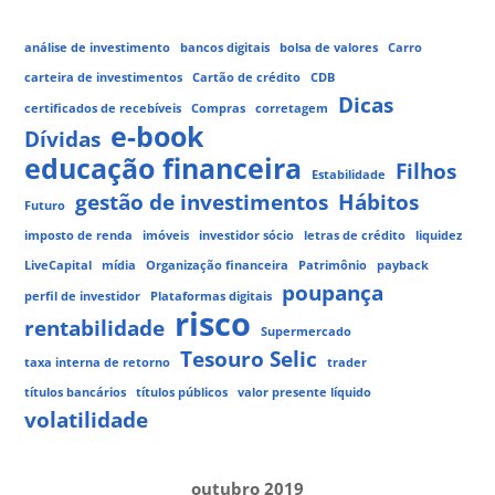
análise de investimento
bancos digitais
bolsa de valores
Carro
carteira de investimentos
Cartão de crédito
CDB
Dicas
certificados de recebíveis
Compras
corretagem
e-book
Dívidas
educação financeira
Filhos
Estabilidade
gestão de investimentos
Hábitos
Futuro
imposto de renda
imóveis
investidor sócio
letras de crédito
liquidez
LiveCapital
mídia
Organização financeira
Patrimônio
payback
poupança
perfil de investidor
Plataformas digitais
risco
rentabilidade
Supermercado
Tesouro Selic
taxa interna de retorno
trader
títulos bancários
títulos públicos
valor presente líquido
volatilidade
outubro 2019