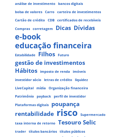
análise de investimento
bancos digitais
bolsa de valores
Carro
carteira de investimentos
Cartão de crédito
CDB
certificados de recebíveis
Dicas
Dívidas
Compras
corretagem
e-book
educação financeira
Filhos
Estabilidade
Futuro
gestão de investimentos
Hábitos
imposto de renda
imóveis
investidor sócio
letras de crédito
liquidez
LiveCapital
mídia
Organização financeira
Patrimônio
payback
perfil de investidor
poupança
Plataformas digitais
risco
rentabilidade
Supermercado
Tesouro Selic
taxa interna de retorno
trader
títulos bancários
títulos públicos