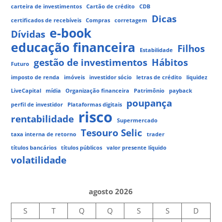
carteira de investimentos
Cartão de crédito
CDB
Dicas
certificados de recebíveis
Compras
corretagem
e-book
Dívidas
educação financeira
Filhos
Estabilidade
gestão de investimentos
Hábitos
Futuro
imposto de renda
imóveis
investidor sócio
letras de crédito
liquidez
LiveCapital
mídia
Organização financeira
Patrimônio
payback
poupança
perfil de investidor
Plataformas digitais
risco
rentabilidade
Supermercado
Tesouro Selic
taxa interna de retorno
trader
títulos bancários
títulos públicos
valor presente líquido
volatilidade
agosto 2026
S
T
Q
Q
S
S
D