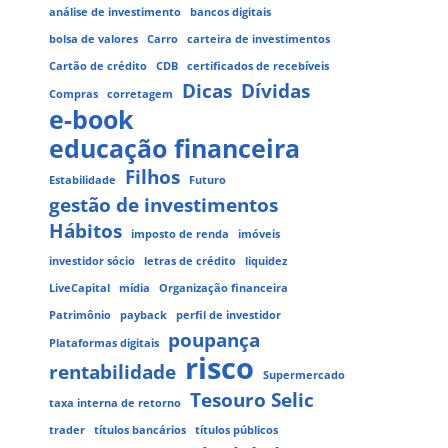
análise de investimento
bancos digitais
bolsa de valores
Carro
carteira de investimentos
Cartão de crédito
CDB
certificados de recebíveis
Dicas
Dívidas
Compras
corretagem
e-book
educação financeira
Filhos
Estabilidade
Futuro
gestão de investimentos
Hábitos
imposto de renda
imóveis
investidor sócio
letras de crédito
liquidez
LiveCapital
mídia
Organização financeira
Patrimônio
payback
perfil de investidor
poupança
Plataformas digitais
risco
rentabilidade
Supermercado
Tesouro Selic
taxa interna de retorno
trader
títulos bancários
títulos públicos