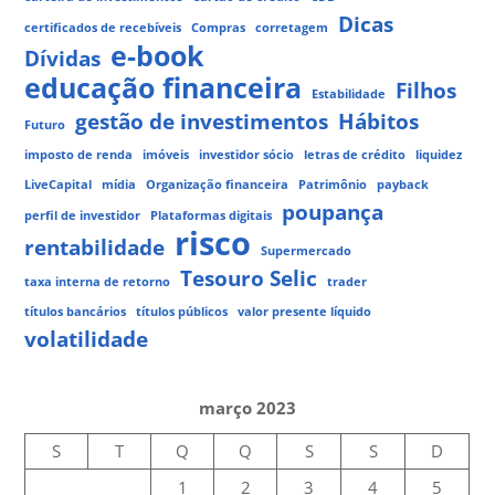
Dicas
certificados de recebíveis
Compras
corretagem
e-book
Dívidas
educação financeira
Filhos
Estabilidade
gestão de investimentos
Hábitos
Futuro
imposto de renda
imóveis
investidor sócio
letras de crédito
liquidez
LiveCapital
mídia
Organização financeira
Patrimônio
payback
poupança
perfil de investidor
Plataformas digitais
risco
rentabilidade
Supermercado
Tesouro Selic
taxa interna de retorno
trader
títulos bancários
títulos públicos
valor presente líquido
volatilidade
março 2023
S
T
Q
Q
S
S
D
1
2
3
4
5