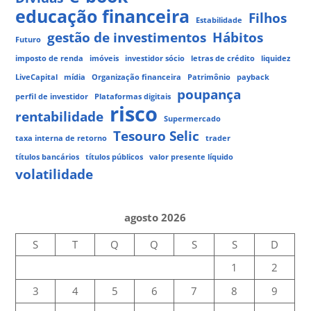
educação financeira
Filhos
Estabilidade
gestão de investimentos
Hábitos
Futuro
imposto de renda
imóveis
investidor sócio
letras de crédito
liquidez
LiveCapital
mídia
Organização financeira
Patrimônio
payback
poupança
perfil de investidor
Plataformas digitais
risco
rentabilidade
Supermercado
Tesouro Selic
taxa interna de retorno
trader
títulos bancários
títulos públicos
valor presente líquido
volatilidade
agosto 2026
S
T
Q
Q
S
S
D
1
2
3
4
5
6
7
8
9