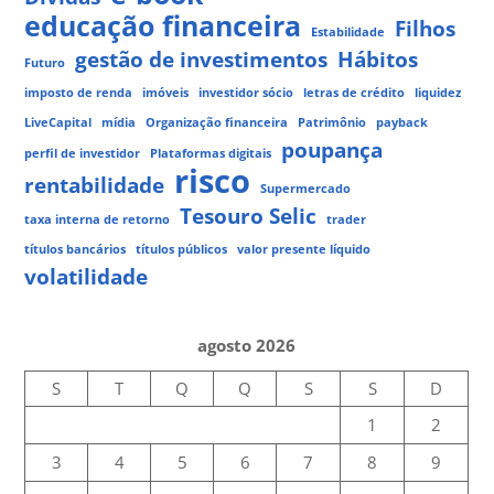
educação financeira
Filhos
Estabilidade
gestão de investimentos
Hábitos
Futuro
imposto de renda
imóveis
investidor sócio
letras de crédito
liquidez
LiveCapital
mídia
Organização financeira
Patrimônio
payback
poupança
perfil de investidor
Plataformas digitais
risco
rentabilidade
Supermercado
Tesouro Selic
taxa interna de retorno
trader
títulos bancários
títulos públicos
valor presente líquido
volatilidade
agosto 2026
S
T
Q
Q
S
S
D
1
2
3
4
5
6
7
8
9