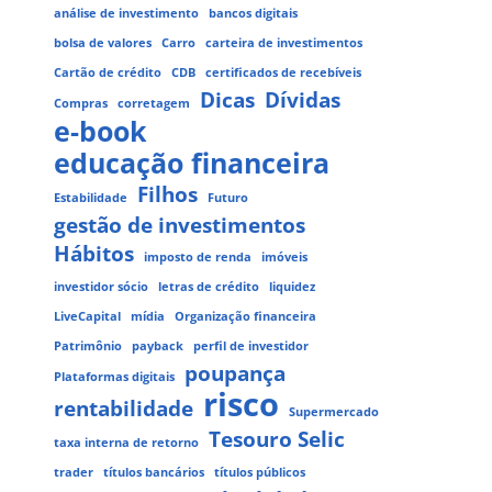
análise de investimento
bancos digitais
bolsa de valores
Carro
carteira de investimentos
Cartão de crédito
CDB
certificados de recebíveis
Dicas
Dívidas
Compras
corretagem
e-book
educação financeira
Filhos
Estabilidade
Futuro
gestão de investimentos
Hábitos
imposto de renda
imóveis
investidor sócio
letras de crédito
liquidez
LiveCapital
mídia
Organização financeira
Patrimônio
payback
perfil de investidor
poupança
Plataformas digitais
risco
rentabilidade
Supermercado
Tesouro Selic
taxa interna de retorno
trader
títulos bancários
títulos públicos