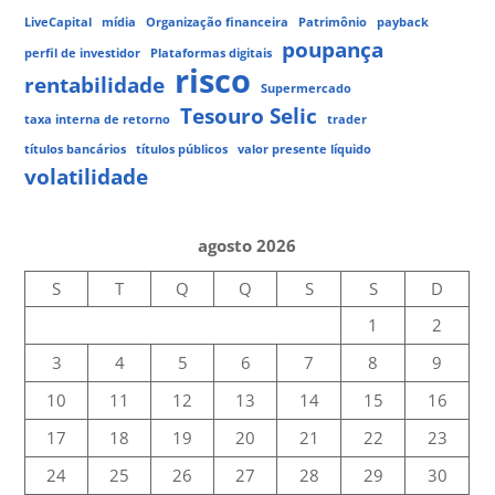
LiveCapital
mídia
Organização financeira
Patrimônio
payback
poupança
perfil de investidor
Plataformas digitais
risco
rentabilidade
Supermercado
Tesouro Selic
taxa interna de retorno
trader
títulos bancários
títulos públicos
valor presente líquido
volatilidade
agosto 2026
S
T
Q
Q
S
S
D
1
2
3
4
5
6
7
8
9
10
11
12
13
14
15
16
17
18
19
20
21
22
23
24
25
26
27
28
29
30