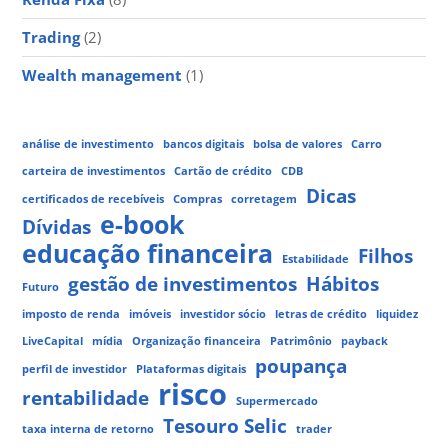
Trading
(2)
Wealth management
(1)
análise de investimento
bancos digitais
bolsa de valores
Carro
carteira de investimentos
Cartão de crédito
CDB
Dicas
certificados de recebíveis
Compras
corretagem
e-book
Dívidas
educação financeira
Filhos
Estabilidade
gestão de investimentos
Hábitos
Futuro
imposto de renda
imóveis
investidor sócio
letras de crédito
liquidez
LiveCapital
mídia
Organização financeira
Patrimônio
payback
poupança
perfil de investidor
Plataformas digitais
risco
rentabilidade
Supermercado
Tesouro Selic
taxa interna de retorno
trader