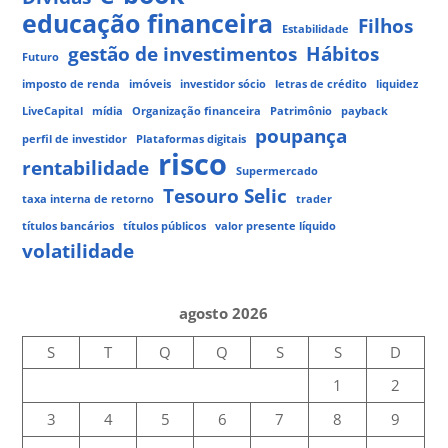
educação financeira
Filhos
Estabilidade
gestão de investimentos
Hábitos
Futuro
imposto de renda
imóveis
investidor sócio
letras de crédito
liquidez
LiveCapital
mídia
Organização financeira
Patrimônio
payback
poupança
perfil de investidor
Plataformas digitais
risco
rentabilidade
Supermercado
Tesouro Selic
taxa interna de retorno
trader
títulos bancários
títulos públicos
valor presente líquido
volatilidade
agosto 2026
S
T
Q
Q
S
S
D
1
2
3
4
5
6
7
8
9