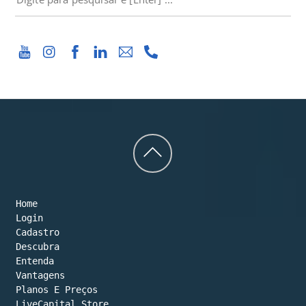
Back
to
Home
top
Login
Cadastro
Descubra
Entenda
Vantagens
Planos E Preços

LiveCapital Store