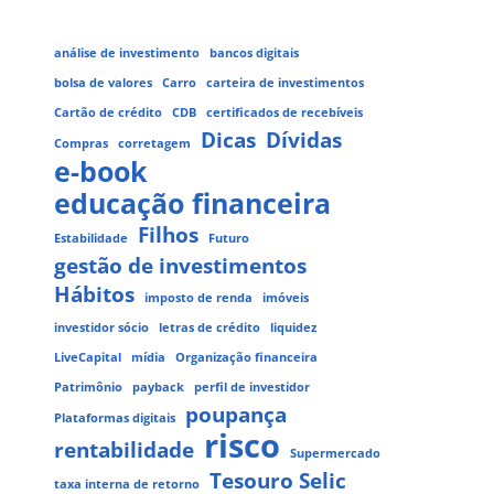
análise de investimento
bancos digitais
bolsa de valores
Carro
carteira de investimentos
Cartão de crédito
CDB
certificados de recebíveis
Dicas
Dívidas
Compras
corretagem
e-book
educação financeira
Filhos
Estabilidade
Futuro
gestão de investimentos
Hábitos
imposto de renda
imóveis
investidor sócio
letras de crédito
liquidez
LiveCapital
mídia
Organização financeira
Patrimônio
payback
perfil de investidor
poupança
Plataformas digitais
risco
rentabilidade
Supermercado
Tesouro Selic
taxa interna de retorno