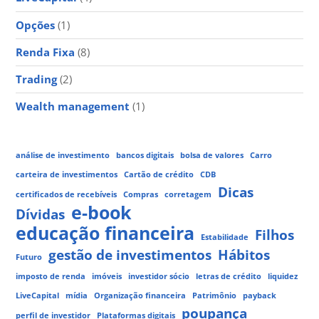
Opções
(1)
Renda Fixa
(8)
Trading
(2)
Wealth management
(1)
análise de investimento
bancos digitais
bolsa de valores
Carro
carteira de investimentos
Cartão de crédito
CDB
Dicas
certificados de recebíveis
Compras
corretagem
e-book
Dívidas
educação financeira
Filhos
Estabilidade
gestão de investimentos
Hábitos
Futuro
imposto de renda
imóveis
investidor sócio
letras de crédito
liquidez
LiveCapital
mídia
Organização financeira
Patrimônio
payback
poupança
perfil de investidor
Plataformas digitais