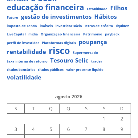
educação financeira
Filhos
Estabilidade
gestão de investimentos
Hábitos
Futuro
imposto de renda
imóveis
investidor sócio
letras de crédito
liquidez
LiveCapital
mídia
Organização financeira
Patrimônio
payback
poupança
perfil de investidor
Plataformas digitais
risco
rentabilidade
Supermercado
Tesouro Selic
taxa interna de retorno
trader
títulos bancários
títulos públicos
valor presente líquido
volatilidade
agosto 2026
S
T
Q
Q
S
S
D
1
2
3
4
5
6
7
8
9