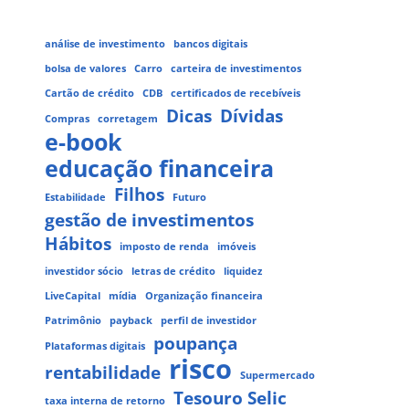
análise de investimento
bancos digitais
bolsa de valores
Carro
carteira de investimentos
Cartão de crédito
CDB
certificados de recebíveis
Dicas
Dívidas
Compras
corretagem
e-book
educação financeira
Filhos
Estabilidade
Futuro
gestão de investimentos
Hábitos
imposto de renda
imóveis
investidor sócio
letras de crédito
liquidez
LiveCapital
mídia
Organização financeira
Patrimônio
payback
perfil de investidor
poupança
Plataformas digitais
risco
rentabilidade
Supermercado
Tesouro Selic
taxa interna de retorno