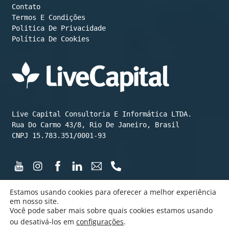
Contato
Termos E Condições
Política De Cookies
Live Capital Consultoria E Informática LTDA.

Rua Do Carmo 43/8, Rio De Janeiro, Brasil

CNPJ 15.783.351/0001-93
Estamos usando cookies para oferecer a melhor experiência
em nosso site.
Você pode saber mais sobre quais cookies estamos usando
©️ LiveCapital 2015 até hoje
ou desativá-los em
configurações
.
Feito com ❤️💰😄 por LiveCapital