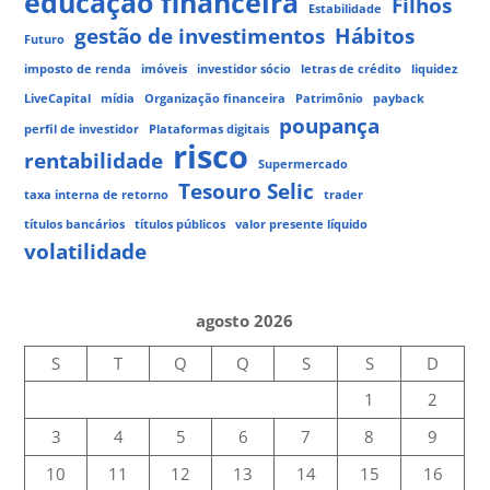
educação financeira
Filhos
Estabilidade
gestão de investimentos
Hábitos
Futuro
imposto de renda
imóveis
investidor sócio
letras de crédito
liquidez
LiveCapital
mídia
Organização financeira
Patrimônio
payback
poupança
perfil de investidor
Plataformas digitais
risco
rentabilidade
Supermercado
Tesouro Selic
taxa interna de retorno
trader
títulos bancários
títulos públicos
valor presente líquido
volatilidade
agosto 2026
S
T
Q
Q
S
S
D
1
2
3
4
5
6
7
8
9
10
11
12
13
14
15
16