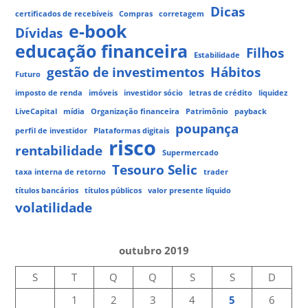
Dicas
certificados de recebíveis
Compras
corretagem
e-book
Dívidas
educação financeira
Filhos
Estabilidade
gestão de investimentos
Hábitos
Futuro
imposto de renda
imóveis
investidor sócio
letras de crédito
liquidez
LiveCapital
mídia
Organização financeira
Patrimônio
payback
poupança
perfil de investidor
Plataformas digitais
risco
rentabilidade
Supermercado
Tesouro Selic
taxa interna de retorno
trader
títulos bancários
títulos públicos
valor presente líquido
volatilidade
outubro 2019
S
T
Q
Q
S
S
D
1
2
3
4
5
6