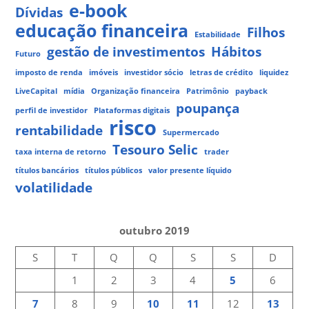
e-book
Dívidas
educação financeira
Filhos
Estabilidade
gestão de investimentos
Hábitos
Futuro
imposto de renda
imóveis
investidor sócio
letras de crédito
liquidez
LiveCapital
mídia
Organização financeira
Patrimônio
payback
poupança
perfil de investidor
Plataformas digitais
risco
rentabilidade
Supermercado
Tesouro Selic
taxa interna de retorno
trader
títulos bancários
títulos públicos
valor presente líquido
volatilidade
outubro 2019
S
T
Q
Q
S
S
D
1
2
3
4
5
6
7
8
9
10
11
12
13