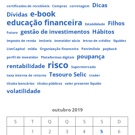
Dicas
certificados de recebíveis
Compras
corretagem
e-book
Dívidas
educação financeira
Filhos
Estabilidade
gestão de investimentos
Hábitos
Futuro
imposto de renda
imóveis
investidor sócio
letras de crédito
liquidez
LiveCapital
mídia
Organização financeira
Patrimônio
payback
poupança
perfil de investidor
Plataformas digitais
risco
rentabilidade
Supermercado
Tesouro Selic
taxa interna de retorno
trader
títulos bancários
títulos públicos
valor presente líquido
volatilidade
outubro 2019
S
T
Q
Q
S
S
D
1
2
3
4
5
6