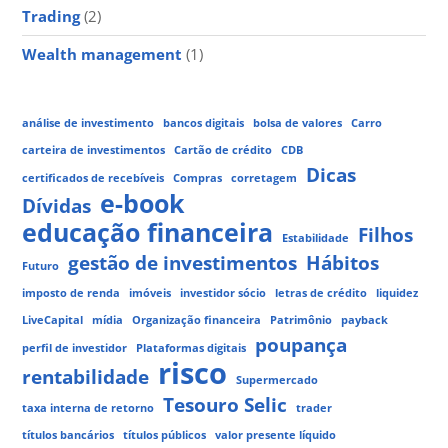
Trading
(2)
Wealth management
(1)
análise de investimento
bancos digitais
bolsa de valores
Carro
carteira de investimentos
Cartão de crédito
CDB
Dicas
certificados de recebíveis
Compras
corretagem
e-book
Dívidas
educação financeira
Filhos
Estabilidade
gestão de investimentos
Hábitos
Futuro
imposto de renda
imóveis
investidor sócio
letras de crédito
liquidez
LiveCapital
mídia
Organização financeira
Patrimônio
payback
poupança
perfil de investidor
Plataformas digitais
risco
rentabilidade
Supermercado
Tesouro Selic
taxa interna de retorno
trader
títulos bancários
títulos públicos
valor presente líquido