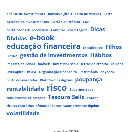
análise de investimento
bancos digitais
bolsa de valores
Carro
carteira de investimentos
Cartão de crédito
CDB
Dicas
certificados de recebíveis
Compras
corretagem
e-book
Dívidas
educação financeira
Filhos
Estabilidade
gestão de investimentos
Hábitos
Futuro
imposto de renda
imóveis
investidor sócio
letras de crédito
liquidez
LiveCapital
mídia
Organização financeira
Patrimônio
payback
poupança
perfil de investidor
Plataformas digitais
risco
rentabilidade
Supermercado
Tesouro Selic
taxa interna de retorno
trader
títulos bancários
títulos públicos
valor presente líquido
volatilidade
agosto 2026