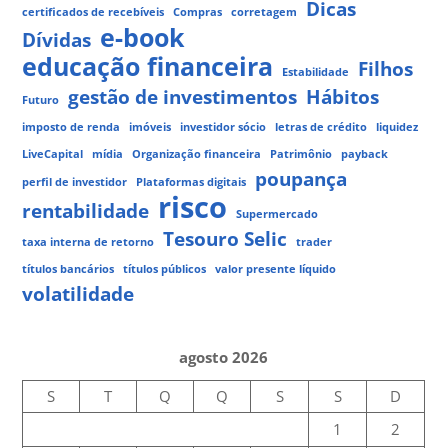
Dicas
certificados de recebíveis
Compras
corretagem
e-book
Dívidas
educação financeira
Filhos
Estabilidade
gestão de investimentos
Hábitos
Futuro
imposto de renda
imóveis
investidor sócio
letras de crédito
liquidez
LiveCapital
mídia
Organização financeira
Patrimônio
payback
poupança
perfil de investidor
Plataformas digitais
risco
rentabilidade
Supermercado
Tesouro Selic
taxa interna de retorno
trader
títulos bancários
títulos públicos
valor presente líquido
volatilidade
agosto 2026
S
T
Q
Q
S
S
D
1
2