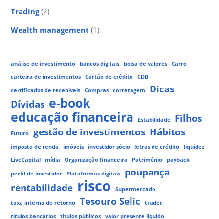
Trading
(2)
Wealth management
(1)
análise de investimento
bancos digitais
bolsa de valores
Carro
carteira de investimentos
Cartão de crédito
CDB
Dicas
certificados de recebíveis
Compras
corretagem
e-book
Dívidas
educação financeira
Filhos
Estabilidade
gestão de investimentos
Hábitos
Futuro
imposto de renda
imóveis
investidor sócio
letras de crédito
liquidez
LiveCapital
mídia
Organização financeira
Patrimônio
payback
poupança
perfil de investidor
Plataformas digitais
risco
rentabilidade
Supermercado
Tesouro Selic
taxa interna de retorno
trader
títulos bancários
títulos públicos
valor presente líquido