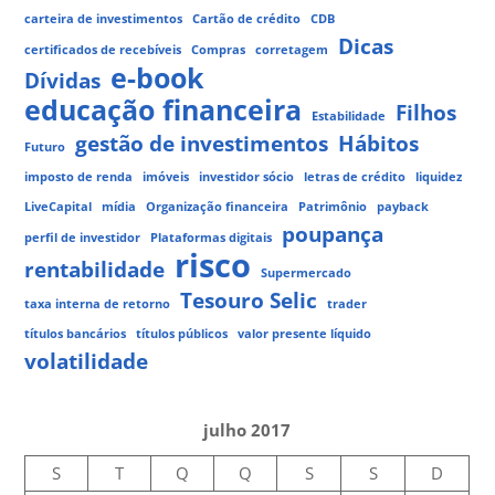
carteira de investimentos
Cartão de crédito
CDB
Dicas
certificados de recebíveis
Compras
corretagem
e-book
Dívidas
educação financeira
Filhos
Estabilidade
gestão de investimentos
Hábitos
Futuro
imposto de renda
imóveis
investidor sócio
letras de crédito
liquidez
LiveCapital
mídia
Organização financeira
Patrimônio
payback
poupança
perfil de investidor
Plataformas digitais
risco
rentabilidade
Supermercado
Tesouro Selic
taxa interna de retorno
trader
títulos bancários
títulos públicos
valor presente líquido
volatilidade
julho 2017
S
T
Q
Q
S
S
D