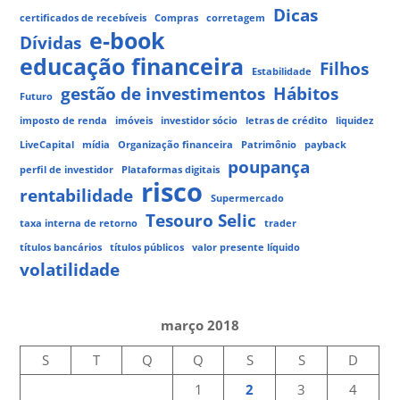
Dicas
certificados de recebíveis
Compras
corretagem
e-book
Dívidas
educação financeira
Filhos
Estabilidade
gestão de investimentos
Hábitos
Futuro
imposto de renda
imóveis
investidor sócio
letras de crédito
liquidez
LiveCapital
mídia
Organização financeira
Patrimônio
payback
poupança
perfil de investidor
Plataformas digitais
risco
rentabilidade
Supermercado
Tesouro Selic
taxa interna de retorno
trader
títulos bancários
títulos públicos
valor presente líquido
volatilidade
março 2018
S
T
Q
Q
S
S
D
1
2
3
4