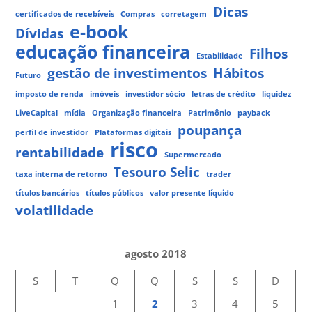
Dicas
certificados de recebíveis
Compras
corretagem
e-book
Dívidas
educação financeira
Filhos
Estabilidade
gestão de investimentos
Hábitos
Futuro
imposto de renda
imóveis
investidor sócio
letras de crédito
liquidez
LiveCapital
mídia
Organização financeira
Patrimônio
payback
poupança
perfil de investidor
Plataformas digitais
risco
rentabilidade
Supermercado
Tesouro Selic
taxa interna de retorno
trader
títulos bancários
títulos públicos
valor presente líquido
volatilidade
agosto 2018
S
T
Q
Q
S
S
D
1
2
3
4
5