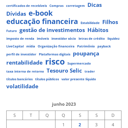
Dicas
certificados de recebíveis
Compras
corretagem
e-book
Dívidas
educação financeira
Filhos
Estabilidade
gestão de investimentos
Hábitos
Futuro
imposto de renda
imóveis
investidor sócio
letras de crédito
liquidez
LiveCapital
mídia
Organização financeira
Patrimônio
payback
poupança
perfil de investidor
Plataformas digitais
risco
rentabilidade
Supermercado
Tesouro Selic
taxa interna de retorno
trader
títulos bancários
títulos públicos
valor presente líquido
volatilidade
junho 2023
S
T
Q
Q
S
S
D
1
2
3
4