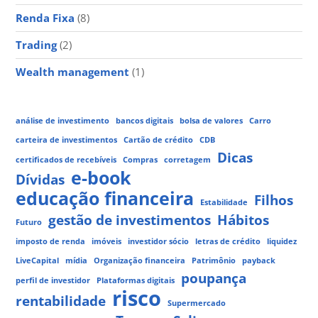
Renda Fixa
(8)
Trading
(2)
Wealth management
(1)
análise de investimento
bancos digitais
bolsa de valores
Carro
carteira de investimentos
Cartão de crédito
CDB
Dicas
certificados de recebíveis
Compras
corretagem
e-book
Dívidas
educação financeira
Filhos
Estabilidade
gestão de investimentos
Hábitos
Futuro
imposto de renda
imóveis
investidor sócio
letras de crédito
liquidez
LiveCapital
mídia
Organização financeira
Patrimônio
payback
poupança
perfil de investidor
Plataformas digitais
risco
rentabilidade
Supermercado