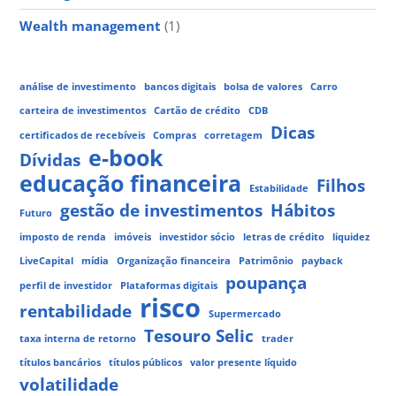
Wealth management
(1)
análise de investimento
bancos digitais
bolsa de valores
Carro
carteira de investimentos
Cartão de crédito
CDB
Dicas
certificados de recebíveis
Compras
corretagem
e-book
Dívidas
educação financeira
Filhos
Estabilidade
gestão de investimentos
Hábitos
Futuro
imposto de renda
imóveis
investidor sócio
letras de crédito
liquidez
LiveCapital
mídia
Organização financeira
Patrimônio
payback
poupança
perfil de investidor
Plataformas digitais
risco
rentabilidade
Supermercado
Tesouro Selic
taxa interna de retorno
trader
títulos bancários
títulos públicos
valor presente líquido
volatilidade