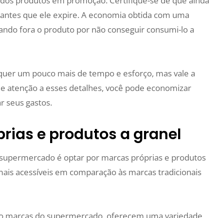
de dos produtos em promoção. Certifique-se de que ainda
 antes que ele expire. A economia obtida com uma
ando fora o produto por não conseguir consumi-lo a
uer um pouco mais de tempo e esforço, mas vale a
de atenção a esses detalhes, você pode economizar
r seus gastos.
prias e produtos a granel
 supermercado é optar por marcas próprias e produtos
mais acessíveis em comparação às marcas tradicionais
o marcas do supermercado, oferecem uma variedade