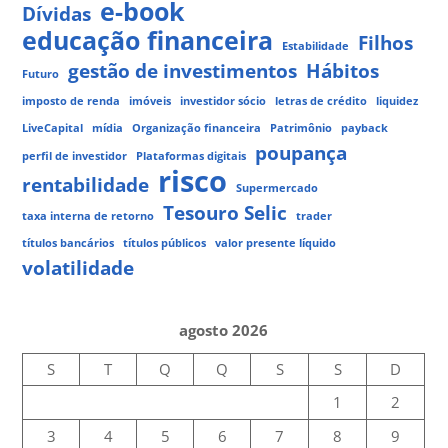
e-book
Dívidas
educação financeira
Filhos
Estabilidade
gestão de investimentos
Hábitos
Futuro
imposto de renda
imóveis
investidor sócio
letras de crédito
liquidez
LiveCapital
mídia
Organização financeira
Patrimônio
payback
poupança
perfil de investidor
Plataformas digitais
risco
rentabilidade
Supermercado
Tesouro Selic
taxa interna de retorno
trader
títulos bancários
títulos públicos
valor presente líquido
volatilidade
agosto 2026
S
T
Q
Q
S
S
D
1
2
3
4
5
6
7
8
9