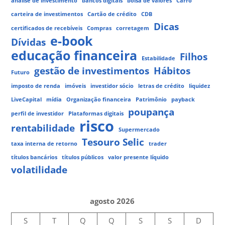
análise de investimento
bancos digitais
bolsa de valores
Carro
carteira de investimentos
Cartão de crédito
CDB
Dicas
certificados de recebíveis
Compras
corretagem
e-book
Dívidas
educação financeira
Filhos
Estabilidade
gestão de investimentos
Hábitos
Futuro
imposto de renda
imóveis
investidor sócio
letras de crédito
liquidez
LiveCapital
mídia
Organização financeira
Patrimônio
payback
poupança
perfil de investidor
Plataformas digitais
risco
rentabilidade
Supermercado
Tesouro Selic
taxa interna de retorno
trader
títulos bancários
títulos públicos
valor presente líquido
volatilidade
agosto 2026
S
T
Q
Q
S
S
D