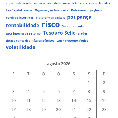
imposto de renda
imóveis
investidor sócio
letras de crédito
liquidez
LiveCapital
mídia
Organização financeira
Patrimônio
payback
poupança
perfil de investidor
Plataformas digitais
risco
rentabilidade
Supermercado
Tesouro Selic
taxa interna de retorno
trader
títulos bancários
títulos públicos
valor presente líquido
volatilidade
agosto 2026
S
T
Q
Q
S
S
D
1
2
3
4
5
6
7
8
9
10
11
12
13
14
15
16
17
18
19
20
21
22
23