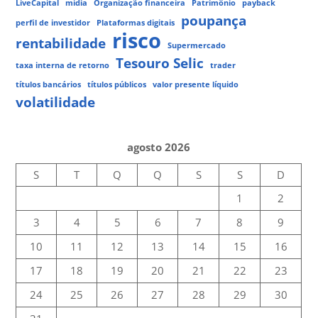
LiveCapital
mídia
Organização financeira
Patrimônio
payback
poupança
perfil de investidor
Plataformas digitais
risco
rentabilidade
Supermercado
Tesouro Selic
taxa interna de retorno
trader
títulos bancários
títulos públicos
valor presente líquido
volatilidade
agosto 2026
S
T
Q
Q
S
S
D
1
2
3
4
5
6
7
8
9
10
11
12
13
14
15
16
17
18
19
20
21
22
23
24
25
26
27
28
29
30