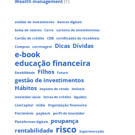
Wealth management
(1)
análise de investimento
bancos digitais
bolsa de valores
Carro
carteira de investimentos
Cartão de crédito
CDB
certificados de recebíveis
Dicas
Dívidas
Compras
corretagem
e-book
educação financeira
Filhos
Estabilidade
Futuro
gestão de investimentos
Hábitos
imposto de renda
imóveis
investidor sócio
letras de crédito
liquidez
LiveCapital
mídia
Organização financeira
Patrimônio
payback
perfil de investidor
poupança
Plataformas digitais
risco
rentabilidade
Supermercado