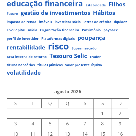
educação financeira
Filhos
Estabilidade
gestão de investimentos
Hábitos
Futuro
imposto de renda
imóveis
investidor sócio
letras de crédito
liquidez
LiveCapital
mídia
Organização financeira
Patrimônio
payback
poupança
perfil de investidor
Plataformas digitais
risco
rentabilidade
Supermercado
Tesouro Selic
taxa interna de retorno
trader
títulos bancários
títulos públicos
valor presente líquido
volatilidade
agosto 2026
S
T
Q
Q
S
S
D
1
2
3
4
5
6
7
8
9
10
11
12
13
14
15
16