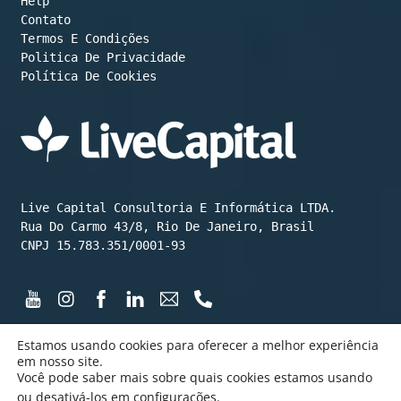
Help
Contato
Termos E Condições
Política De Cookies
Live Capital Consultoria E Informática LTDA.

Rua Do Carmo 43/8, Rio De Janeiro, Brasil

CNPJ 15.783.351/0001-93
Estamos usando cookies para oferecer a melhor experiência
em nosso site.
Você pode saber mais sobre quais cookies estamos usando
©️ LiveCapital 2015 até hoje
ou desativá-los em
configurações
.