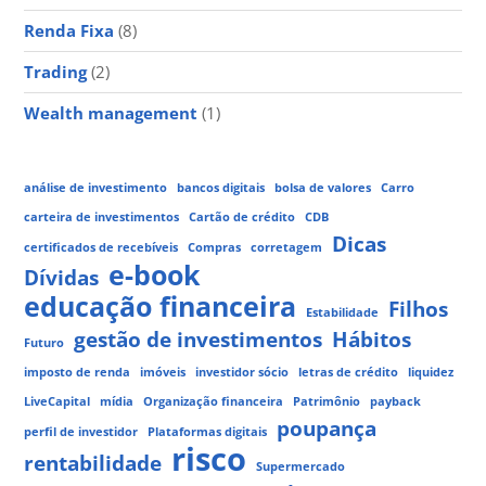
Renda Fixa
(8)
Trading
(2)
Wealth management
(1)
análise de investimento
bancos digitais
bolsa de valores
Carro
carteira de investimentos
Cartão de crédito
CDB
Dicas
certificados de recebíveis
Compras
corretagem
e-book
Dívidas
educação financeira
Filhos
Estabilidade
gestão de investimentos
Hábitos
Futuro
imposto de renda
imóveis
investidor sócio
letras de crédito
liquidez
LiveCapital
mídia
Organização financeira
Patrimônio
payback
poupança
perfil de investidor
Plataformas digitais
risco
rentabilidade
Supermercado