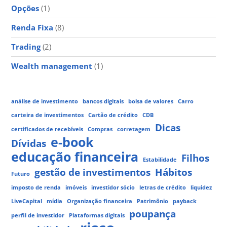
Opções
(1)
Renda Fixa
(8)
Trading
(2)
Wealth management
(1)
análise de investimento
bancos digitais
bolsa de valores
Carro
carteira de investimentos
Cartão de crédito
CDB
Dicas
certificados de recebíveis
Compras
corretagem
e-book
Dívidas
educação financeira
Filhos
Estabilidade
gestão de investimentos
Hábitos
Futuro
imposto de renda
imóveis
investidor sócio
letras de crédito
liquidez
LiveCapital
mídia
Organização financeira
Patrimônio
payback
poupança
perfil de investidor
Plataformas digitais