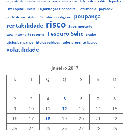
imposto de renda
imóveis
investidor sócio
letras de crédito
liquidez
LiveCapital
mídia
Organização financeira
Patrimônio
payback
poupança
perfil de investidor
Plataformas digitais
risco
rentabilidade
Supermercado
Tesouro Selic
taxa interna de retorno
trader
títulos bancários
títulos públicos
valor presente líquido
volatilidade
janeiro 2017
S
T
Q
Q
S
S
D
1
2
3
4
5
6
7
8
9
10
11
12
13
14
15
16
17
18
19
20
21
22
23
24
25
26
27
28
29