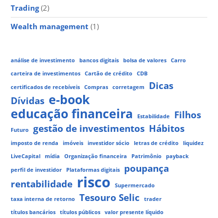
Trading
(2)
Wealth management
(1)
análise de investimento
bancos digitais
bolsa de valores
Carro
carteira de investimentos
Cartão de crédito
CDB
Dicas
certificados de recebíveis
Compras
corretagem
e-book
Dívidas
educação financeira
Filhos
Estabilidade
gestão de investimentos
Hábitos
Futuro
imposto de renda
imóveis
investidor sócio
letras de crédito
liquidez
LiveCapital
mídia
Organização financeira
Patrimônio
payback
poupança
perfil de investidor
Plataformas digitais
risco
rentabilidade
Supermercado
Tesouro Selic
taxa interna de retorno
trader
títulos bancários
títulos públicos
valor presente líquido