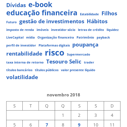
e-book
Dívidas
educação financeira
Filhos
Estabilidade
gestão de investimentos
Hábitos
Futuro
imposto de renda
imóveis
investidor sócio
letras de crédito
liquidez
LiveCapital
mídia
Organização financeira
Patrimônio
payback
poupança
perfil de investidor
Plataformas digitais
risco
rentabilidade
Supermercado
Tesouro Selic
taxa interna de retorno
trader
títulos bancários
títulos públicos
valor presente líquido
volatilidade
novembro 2018
S
T
Q
Q
S
S
D
1
2
3
4
5
6
7
8
9
10
11